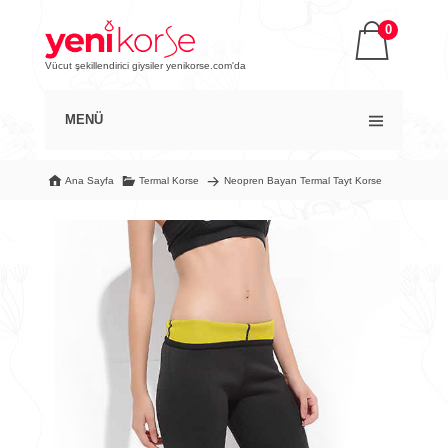
0
Vücut şekillendirici giysiler yenikorse.com'da
MENÜ
Ana Sayfa
Termal Korse
Neopren Bayan Termal Tayt Korse