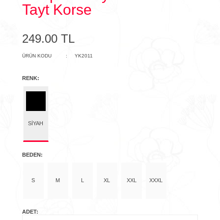
Tayt Korse
249.00
ÜRÜN KODU
:
YK2011
RENK:
SIYAH
BEDEN:
S
M
L
XL
XXL
XXXL
ADET: